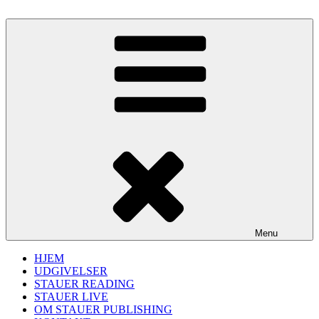
Videre
til
Stauer Publishing
Bøger og levende kultur
indhold
Menu
HJEM
UDGIVELSER
STAUER READING
STAUER LIVE
OM STAUER PUBLISHING